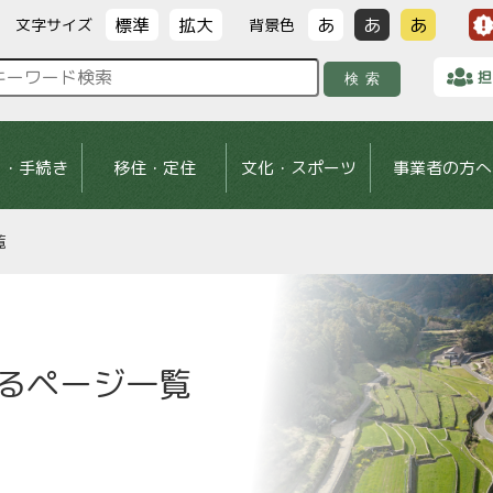
標準
拡大
あ
あ
あ
文字サイズ
背景色
担
検索
し・手続き
移住・定住
文化・スポーツ
事業者の方へ
覧
るページ一覧