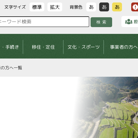
標準
拡大
あ
あ
あ
文字サイズ
背景色
担
検索
し・手続き
移住・定住
文化・スポーツ
事業者の方へ
者の方へ一覧