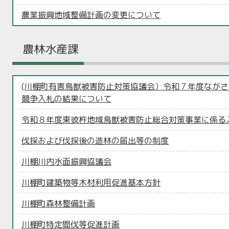
農業振興地域整備計画の変更について
農林水産課
(川棚町有害鳥獣被害防止対策協議会）令和７年度なが
競争入札の結果について
令和８年度東彼杵地域鳥獣被害防止総合対策事業に係る
伐採および伐採後の造林の届出等の制度
川棚川内水面振興協議会
川棚町建築物等木材利用促進基本方針
川棚町森林整備計画
川棚町特定間伐等促進計画