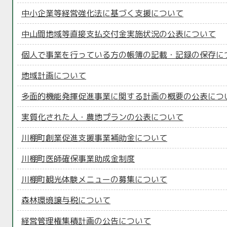
中小企業等経営強化法に基づく支援について
中山間地域等直接支払交付金実施状況の公表について
個人で事業を行っている方の帳簿の記載・記録の保存に
地域計画について
多面的機能発揮促進事業に関する計画の概要の公表につ
実質化された人・農地プランの公表について
川棚町創業促進支援事業補助金について
川棚町医師確保事業助成金制度
川棚町観光体験メニューの募集について
森林環境譲与税について
経営管理権集積計画の公告について