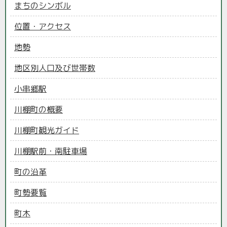
まちのシンボル
位置・アクセス
地勢
地区別人口及び世帯数
小串郷駅
川棚町の概要
川棚町観光ガイド
川棚駅前・南駐車場
町の沿革
町勢要覧
町木