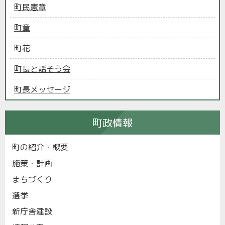
町民憲章
町章
町花
町長と話そう会
町長メッセージ
町政情報
町の紹介・概要
施策・計画
まちづくり
選挙
新庁舎建設