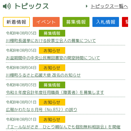
トピックス
トピックス一覧へ
新着情報
イベント
募集情報
入札情報
緊
令和8年08月05日
募集情報
川棚町長選挙における投票立会人の募集について
令和8年08月05日
お知らせ
お盆期間中の中央公民館図書室の開室時間について
令和8年08月04日
お知らせ
川棚町ふるさと応援大使 改名のお知らせ
令和8年08月03日
募集情報
令和８年度会計年度任用職員（障害者）を募集します
令和8年08月01日
お知らせ
広報かわたな８月号（No.832）の誤り
令和8年08月01日
お知らせ
『エールながさき ひとり親なんでも個別無料相談会』を開催