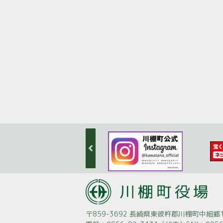
〒859-3692 長崎県東彼杵郡川棚町中組郷1