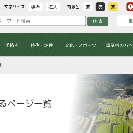
標準
拡大
あ
あ
あ
文字サイズ
背景色
担
検索
し・手続き
移住・定住
文化・スポーツ
事業者の方へ
覧
るページ一覧