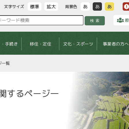
標準
拡大
あ
あ
あ
文字サイズ
背景色
担
検索
し・手続き
移住・定住
文化・スポーツ
事業者の方へ
ジ一覧
関するページ一