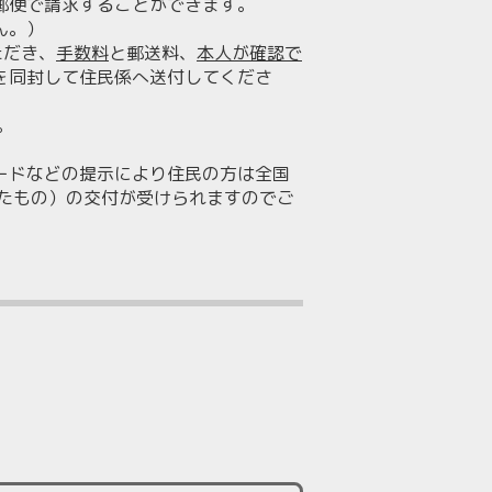
郵便で請求することができます。
ん。）
ただき、
手数料
と郵送料、
本人が確認で
を同封して住民係へ送付してくださ
。
ードなどの提示により住民の方は全国
したもの）の交付が受けられますのでご