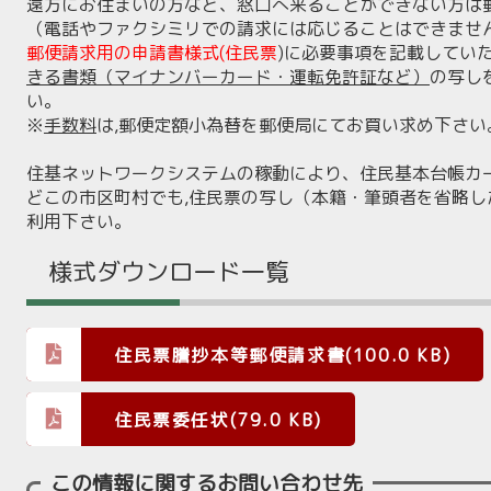
遠方にお住まいの方など、窓口へ来ることができない方は
（電話やファクシミリでの請求には応じることはできませ
郵便請求用の申請書様式(住民票
)に必要事項を記載してい
きる書類（マイナンバーカード・運転免許証など）
の写し
い。
※
手数料
は,郵便定額小為替を郵便局にてお買い求め下さい
住基ネットワークシステムの稼動により、住民基本台帳カ
どこの市区町村でも,住民票の写し（本籍・筆頭者を省略
利用下さい。
様式ダウンロード一覧
住民票謄抄本等郵便請求書(100.0 KB)
住民票委任状(79.0 KB)
この情報に関するお問い合わせ先