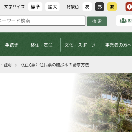
標準
拡大
あ
あ
あ
文字サイズ
背景色
担
検索
し・手続き
移住・定住
文化・スポーツ
事業者の方へ
・証明
〈住民票〉住民票の謄抄本の請求方法