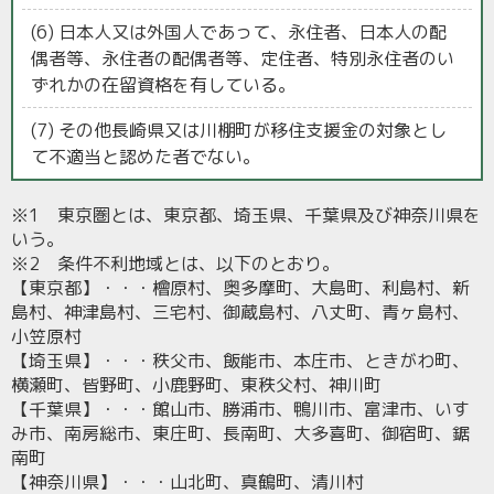
(6) 日本人又は外国人であって、永住者、日本人の配
偶者等、永住者の配偶者等、定住者、特別永住者のい
ずれかの在留資格を有している。
(7) その他長崎県又は川棚町が移住支援金の対象とし
て不適当と認めた者でない。
※1 東京圏とは、東京都、埼玉県、千葉県及び神奈川県を
いう。
※2 条件不利地域とは、以下のとおり。
【東京都】・・・檜原村、奥多摩町、大島町、利島村、新
島村、神津島村、三宅村、御蔵島村、八丈町、青ヶ島村、
小笠原村
【埼玉県】・・・秩父市、飯能市、本庄市、ときがわ町、
横瀬町、皆野町、小鹿野町、東秩父村、神川町
【千葉県】・・・館山市、勝浦市、鴨川市、富津市、いす
み市、南房総市、東庄町、長南町、大多喜町、御宿町、鋸
南町
【神奈川県】・・・山北町、真鶴町、清川村