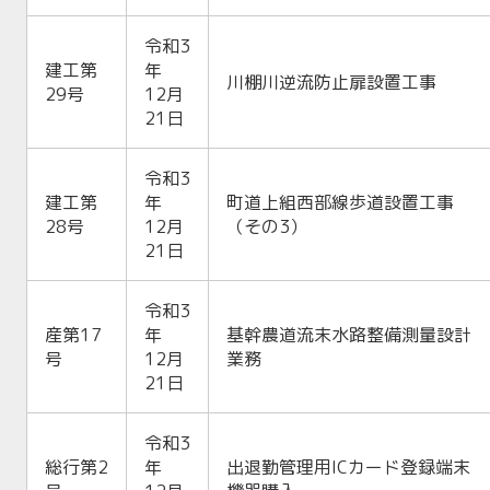
令和3
建工第
年
川棚川逆流防止扉設置工事
29号
12月
21日
令和3
建工第
年
町道上組西部線歩道設置工事
28号
12月
（その3）
21日
令和3
産第17
年
基幹農道流末水路整備測量設計
号
12月
業務
21日
令和3
総行第2
年
出退勤管理用ICカード登録端末