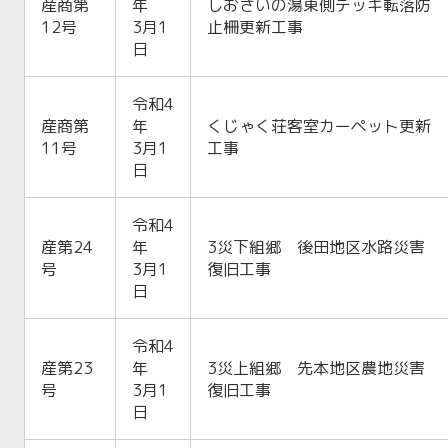
産商第
年
しおさいの湯東側デッキ転落防
12号
3月1
止柵更新工事
日
令和4
産商第
年
くじゃく荘客室カーペット更新
11号
3月1
工事
日
令和4
産第24
年
3災下組郷 後田地区水路災害
号
3月1
復旧工事
日
令和4
産第23
年
3災上組郷 先本地区農地災害
号
3月1
復旧工事
日