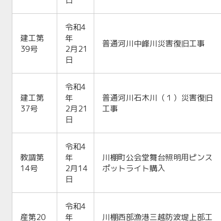
日
令和4
建工第
年
普通河川中峰川災害復旧工事
39号
2月21
日
令和4
建工第
年
普通河川石木川（１）災害復旧
37号
2月21
工事
日
令和4
教調第
年
川棚町公会堂舞台照明用ピンス
14号
2月14
ポットライト購入
日
令和4
産第20
年
川棚西部漁港三越防波堤上部工