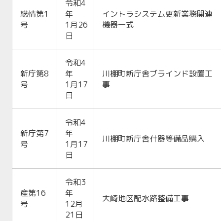
令和4
総情第1
年
イントラシステム更新業務関連
号
1月26
機器一式
日
令和4
新庁第8
年
川棚町新庁舎ブラインド設置工
号
1月17
事
日
令和4
新庁第7
年
川棚町新庁舎什器等備品購入
号
1月17
日
令和3
産第16
年
大崎地区配水路整備工事
号
12月
21日