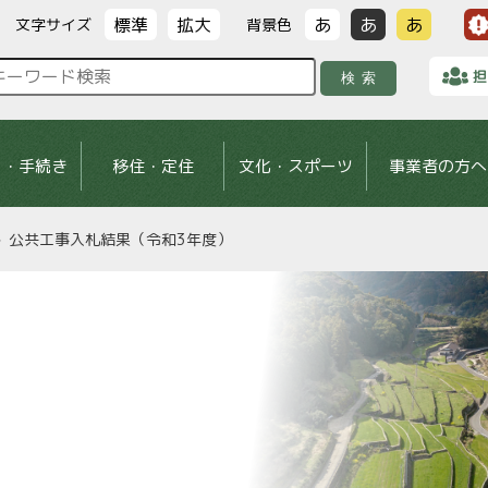
標準
拡大
あ
あ
あ
文字サイズ
背景色
担
検索
し・手続き
移住・定住
文化・スポーツ
事業者の方へ
公共工事入札結果（令和3年度）