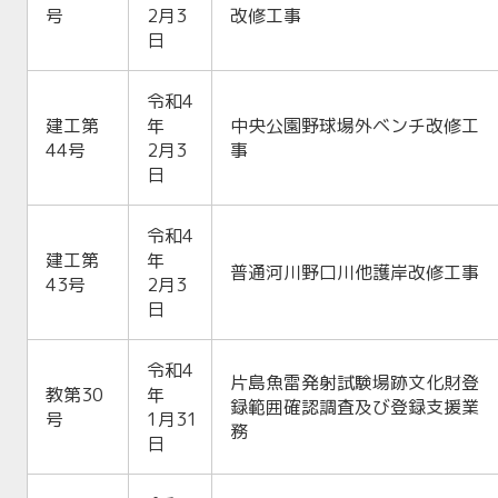
号
2月3
改修工事
日
令和4
建工第
年
中央公園野球場外ベンチ改修工
44号
2月3
事
日
令和4
建工第
年
普通河川野口川他護岸改修工事
43号
2月3
日
令和4
片島魚雷発射試験場跡文化財登
教第30
年
録範囲確認調査及び登録支援業
号
1月31
務
日