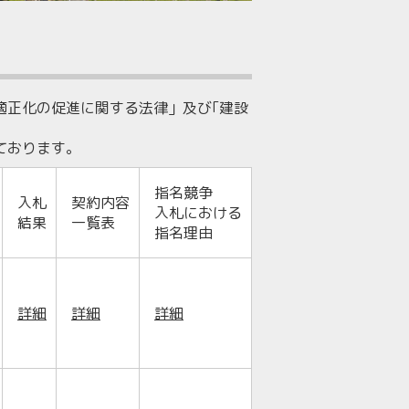
適正化の促進に関する法律」及び｢建設
ております。
指名競争
入札
契約内容
入札における
結果
一覧表
指名理由
詳細
詳細
詳細