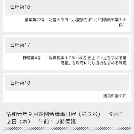
日程第16
議案第22号 財産の取得（小型動力ポンプ付積載車購入の
件）
日程第17
陳情第4号 「消費税率１０％への引き上げ中止を求める意
見書」を政府に対し提出を求める陳情
日程第18
議員派遣の件
令和元年９月定例会
議事日程（第３号） ９月１
２日（木） 午前１０時開議