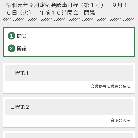
令和元年９月定例会
議事日程（第１号） ９月１
０日（火） 午前１０時開会・開議
開会
開議
日程第１
会議録署名議員の指名
日程第２
会期の決定