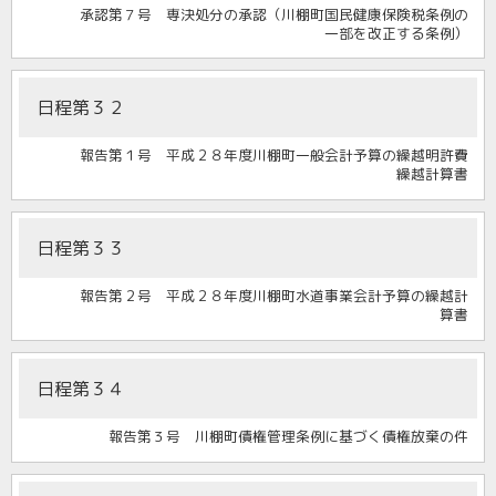
承認第７号 専決処分の承認（川棚町国民健康保険税条例の
一部を改正する条例）
日程第３２
報告第１号 平成２８年度川棚町一般会計予算の繰越明許費
繰越計算書
日程第３３
報告第２号 平成２８年度川棚町水道事業会計予算の繰越計
算書
日程第３４
報告第３号 川棚町債権管理条例に基づく債権放棄の件