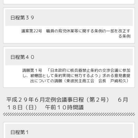
日程第３９
議案第22号 職員の育児休業等に関する条例の一部を改正す
る条例
日程第４０
請願第１号 「日本政府に核兵器禁止条約の交渉会議に参加
し、被爆国として条約実現に努力するよう」求める意見書提
出についての請願（東彼民主商工会 会長 戸崎和久）
平成２９年６月定例会
議事日程（第２号） ６月
１８日（日） 午前１０時開議
日程第１