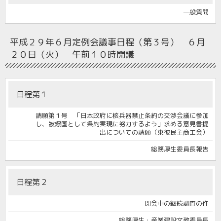
一般質問
平成２９年６月定例会
議事日程（第３号） ６月
２０日（火） 午前１０時開議
日程第１
請願第１号 「日本政府に核兵器禁止条約の交渉会議に参加
し、被爆国として条約実現に努力するよう」求める意見書提
出についての請願（東彼民主商工会）
総務厚生委員長報告
日程第２
閉会中の継続調査の件
総務厚生・産業建設文教委員長