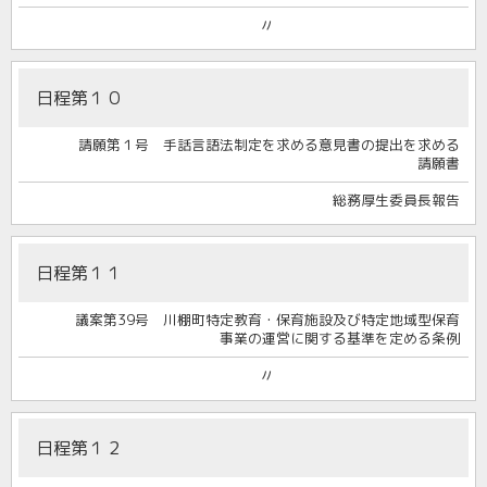
〃
日程第１０
請願第１号 手話言語法制定を求める意見書の提出を求める
請願書
総務厚生委員長報告
日程第１１
議案第39号 川棚町特定教育・保育施設及び特定地域型保育
事業の運営に関する基準を定める条例
〃
日程第１２