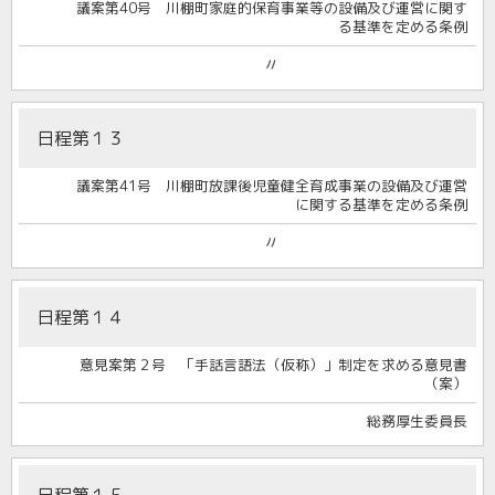
議案第40号 川棚町家庭的保育事業等の設備及び運営に関す
る基準を定める条例
〃
日程第１３
議案第41号 川棚町放課後児童健全育成事業の設備及び運営
に関する基準を定める条例
〃
日程第１４
意見案第２号 「手話言語法（仮称）」制定を求める意見書
（案）
総務厚生委員長
日程第１５