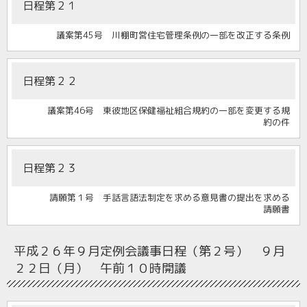
日程第２１
議案第45号 川棚町営住宅管理条例の一部を改正する条例
日程第２２
議案第46号 東彼地区保健福祉組合規約の一部を変更する規
約の件
日程第２３
請願第１号 手話言語法制定を求める意見書の提出を求める
請願書
平成２６年９月定例会
議事日程（第２号） ９月
２２日（月） 午前１０時開議