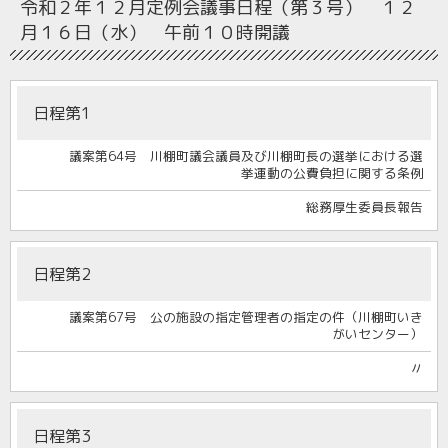
令和２年１２月定例会
議事日程（第３号） １２
月１６日（水） 午前１０時開議
日程第1
議案第64号 川棚町議会議員及び川棚町長の選挙における選
挙運動の公費負担に関する条例
総務厚生委員長報告
日程第2
議案第67号 公の施設の指定管理者の指定の件（川棚町いき
がいセンター）
〃
日程第3