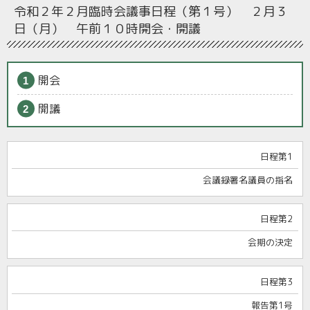
令和２年２月臨時会
議事日程（第１号） ２月３
日（月） 午前１０時開会・開議
開会
開議
日程第1
会議録署名議員の指名
日程第2
会期の決定
日程第3
報告第1号