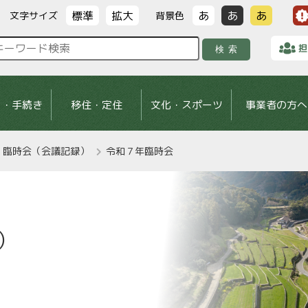
標準
拡大
あ
あ
あ
文字サイズ
背景色
担
検索
し・手続き
移住・定住
文化・スポーツ
事業者の方へ
臨時会（会議記録）
令和７年臨時会
）