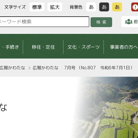
標準
拡大
あ
あ
あ
文字サイズ
背景色
担
検索
し・手続き
移住・定住
文化・スポーツ
事業者の方へ
広報かわたな
広報かわたな 7月号 （No.807 令和6年7月1日）
な