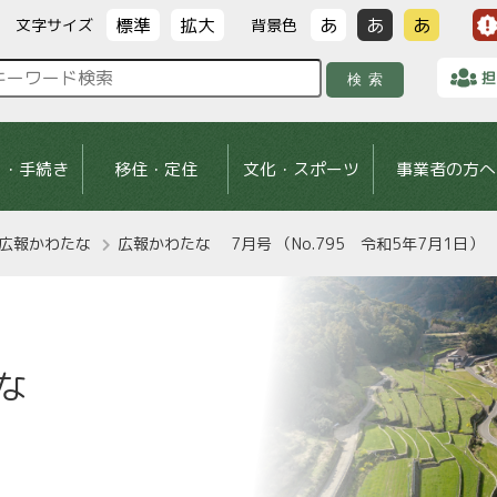
標準
拡大
あ
あ
あ
文字サイズ
背景色
担
検索
し・手続き
移住・定住
文化・スポーツ
事業者の方へ
広報かわたな
広報かわたな 7月号 （No.795 令和5年7月1日）
な