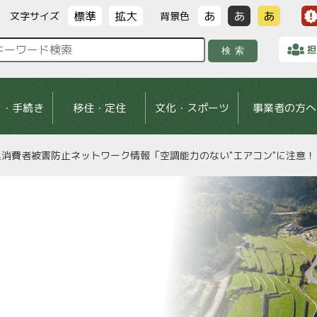
標準
拡大
あ
あ
あ
文字サイズ
背景色
担
検索
し・手続き
移住・定住
文化・スポーツ
事業者の方へ
県消費者被害防止ネットワーク情報「空調能力のない"エアコン"に注意！