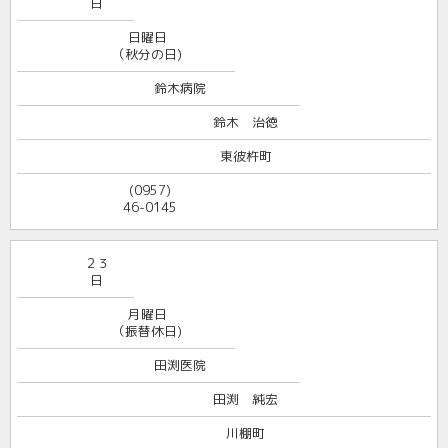
日
日曜日
（秋分の日)
鈴木病院
鈴木 治徳
東彼杵町
(0957)
46-0145
２３
日
月曜日
（振替休日)
田渕医院
田渕 純宏
川棚町