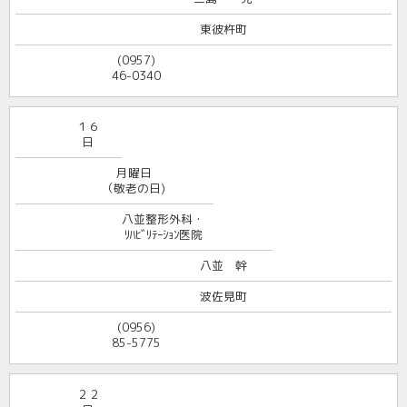
東彼杵町
(0957)
46-0340
１６
日
月曜日
（敬老の日)
八並整形外科・
ﾘﾊﾋﾞﾘﾃｰｼｮﾝ医院
八並 幹
波佐見町
(0956)
85-5775
２２