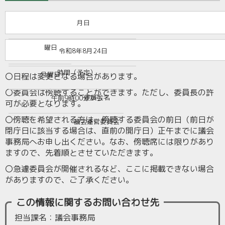
月日
曜日
令和8年8月24日
時間（予定）
月曜日
〇日程は変更となる場合があります。
〇委員会は傍聴することができます。ただし、委員長の許
委員会名
午前9時00分から
可が必要となります。
〇傍聴を希望される方は、傍聴する委員会の前日（前日が
議会運営委員会
閉庁日に該当する場合は、直前の開庁日）正午までに議会
事務局へお申し出ください。なお、傍聴席には限りがあり
ますので、先着順とさせていただきます。
〇急遽委員会が開催されるなど、ここに掲載できない場合
がありますので、ご了承ください。
この情報に関するお問い合わせ先
担当課名：議会事務局