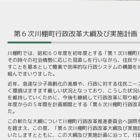
第６次川棚町行政改革大綱及び実施計画
川棚町では、昭和６０年度を初年度とする「第１次川棚町
その時々の社会情勢に応じた見直しを行いながら、住民サ
すことを基本として簡素で効率的な行政システムの構築を
組んでまいりました。
近年、急速な少子高齢化の進展や、行政に対する住民ニー
く環境はますます厳しい状況となっており、こうした状況
を維持していくために、今後も継続して行政改革に取り組
年度からの５年間を計画期間とする「第６次川棚町行政改
た。
この新たな大綱について川棚町行政改革推進委員会へ諮問
を踏まえ、この度、「第６次川棚町行政改革大綱及び実施
いたしますとともに、この大綱及び実施計画に沿って、行