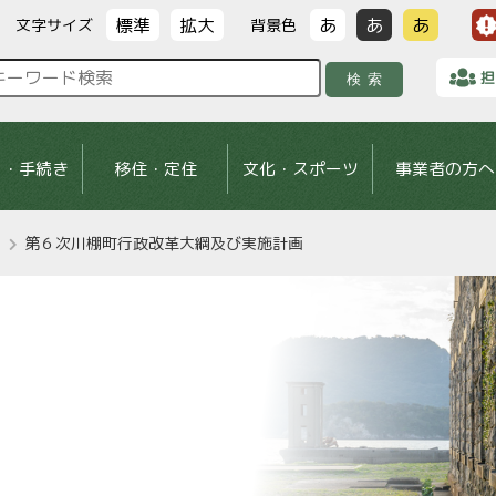
標準
拡大
あ
あ
あ
文字サイズ
背景色
担
検索
し・手続き
移住・定住
文化・スポーツ
事業者の方へ
第６次川棚町行政改革大綱及び実施計画