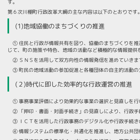
す。
第６次川棚町行政改革大綱の主な内容は以下のとおりです
(1)
地域協働のまちづくりの推進
① 住民と行政が情報共有を図り、協働のまちづくりを推
じて、町の施策や特色、地域の活動など積極的な情報提供
② ＳＮＳを活用して双方向性の情報発信を進めていきま
③ 町民の地域活動の参加促進と各種団体の自主的活動の
(２)時代に即した効率的な行政運営の
推進
① 事務事業評価により効果的な事業の選択と見直しを行
② 「押印・書面・対面手続き」の見直しにより、行政手
③ ＩＣＴを活用した行政事務のデジタル化や行政手続き
④ 情報システムの標準化・共通化を推進し、地方公共団