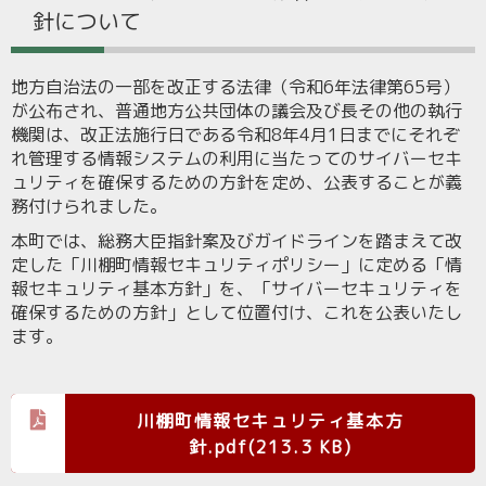
針について
地方自治法の一部を改正する法律（令和
6
年法律第
65
号）
が公布され、普通地方公共団体の議会及び長その他の執行
機関は、改正法施行日である令和
8
年
4
月
1
日までにそれぞ
れ管理する情報システムの利用に当たってのサイバーセキ
ュリティを確保するための方針を定め、公表することが義
務付けられました。
本町では、総務大臣指針案及びガイドラインを踏まえて改
定した「川棚町情報セキュリティポリシー」に定める「情
報セキュリティ基本方針」を、「サイバーセキュリティを
確保するための方針」として位置付け、これを公表いたし
ます。
川棚町情報セキュリティ基本方
針.pdf(213.3 KB)