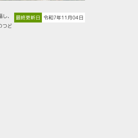
福し、
最終更新日
令和7年11月04日
のつど