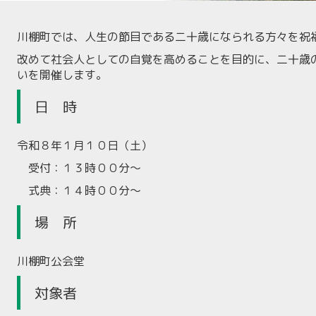
川棚町では、人生の節目である二十歳になられる方々を祝
改めて社会人としての自覚を高めることを目的に、二十歳
いを開催します。
日 時
令和８年１月１０日（土）
受付：１３時００分～
式典：１４時００分～
場 所
川棚町公会堂
対象者