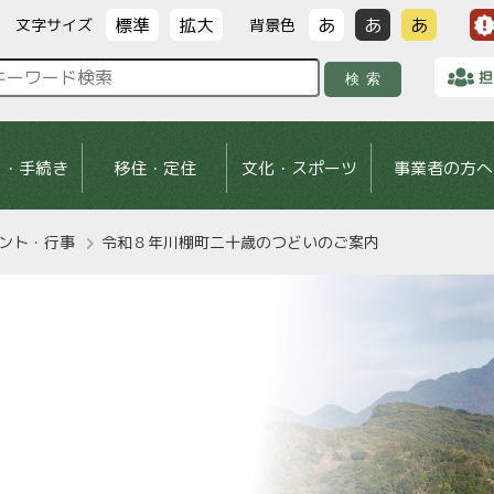
標準
拡大
あ
あ
あ
文字サイズ
背景色
担
検索
し・手続き
移住・定住
文化・スポーツ
事業者の方へ
ント・行事
令和８年川棚町二十歳のつどいのご案内