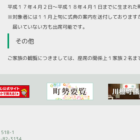
平成１７年４月２日～平成１８年４月１日までに生まれた
※対象者には１１月上旬に式典の案内を送付しております
届いていない方も出席可能です。
その他
ご家族の観覧につきましては、座席の関係上１家族２名ま
518-1
-82-3134