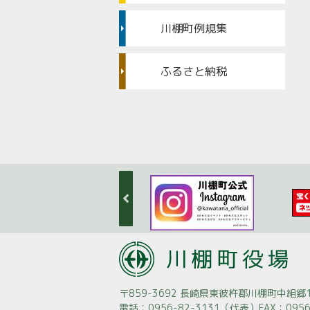
川棚町例規集
ふるさと納税
〒859-3692 長崎県東彼杵郡川棚町中組郷1
電話：0956-82-3131（代表）
FAX：0956