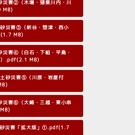
砂災害②（木場・猪乗川内・川
 MB)
土砂災害③（新谷・惣津・西小
1.7 MB)
砂災害④（白石・下組・平島・
df(2.1 MB)
・土砂災害⑤（川原・岩屋付
MB)
砂災害⑥（大崎・三越・東小串
 MB)
害「拡大版」①.pdf(1.7