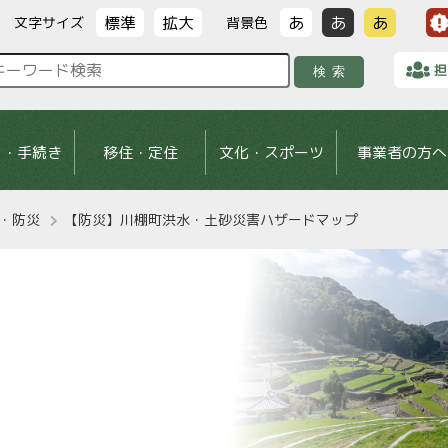
標準
拡大
あ
あ
あ
文字サイズ
背景色
担
検索
し・手続き
移住・定住
文化・スポーツ
事業者の方へ
・防災
【防災】川棚町洪水・土砂災害ハザードマップ