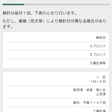
検針は毎月１回、下表のとおり行います。
ただし、事情（荒天等）により検針日が異なる場合があり
ます。
検針日
Ａブロック
Ｂブロック
工場区域等
一 区
１日～６日
新百津・若草・旭ヶ丘
上百津
数石・平島１～４丁目
工場区域