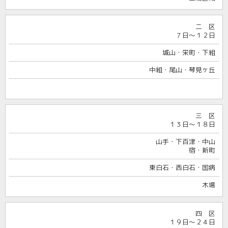
二 区
７日～１２日
城山・栄町・下組
中組・尾山・琴見ヶ丘
三 区
１３日～１８日
山手・下百津・中山
宿・新町
東白石・西白石・国病
木場
四 区
１９日～２４日