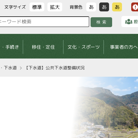
標準
拡大
あ
あ
あ
文字サイズ
背景色
担
検索
し・手続き
移住・定住
文化・スポーツ
事業者の方へ
・下水道
【下水道】公共下水道整備状況