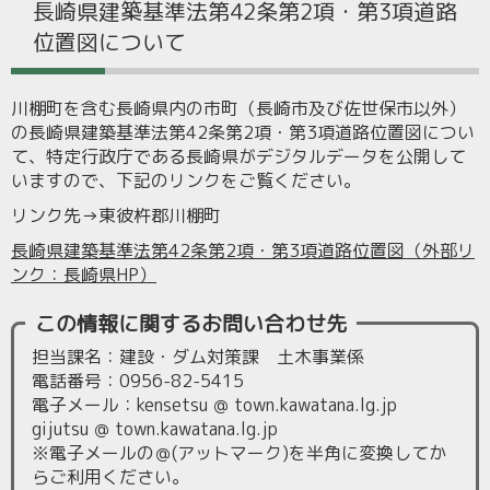
長崎県建築基準法第42条第2項・第3項道路
位置図について
川棚町を含む長崎県内の市町（長崎市及び佐世保市以外）
の長崎県建築基準法第42条第2項・第3項道路位置図につい
て、特定行政庁である長崎県がデジタルデータを公開して
いますので、下記のリンクをご覧ください。
リンク先→東彼杵郡川棚町
長崎県建築基準法第42条第2項・第3項道路位置図（外部リ
ンク：長崎県HP）
この情報に関するお問い合わせ先
担当課名：建設・ダム対策課 土木事業係
電話番号：0956-82-5415
電子メール：kensetsu ＠ town.kawatana.lg.jp
gijutsu ＠ town.kawatana.lg.jp
※電子メールの＠(アットマーク)を半角に変換してか
らご利用ください。