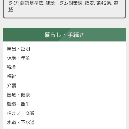
タグ
:
建築基準法
,
建設・ダム対策課
,
指定
,
第42条
,
道
路
暮らし・手続き
届出・証明
保険・年金
税金
福祉
介護
医療・健康
環境・衛生
住まい・交通
水道・下水道