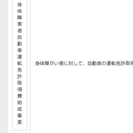
身
体
障
害
者
自
動
車
運
転
身体障がい者に対して、自動車の運転免許取
免
許
取
得
費
助
成
事
業