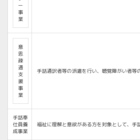
ー
事
業
意
思
疎
通
手話通訳者等の派遣を行い、聴覚障がい者等
支
援
事
業
手話奉
仕員養
福祉に理解と意欲がある方を対象として、手
成事業