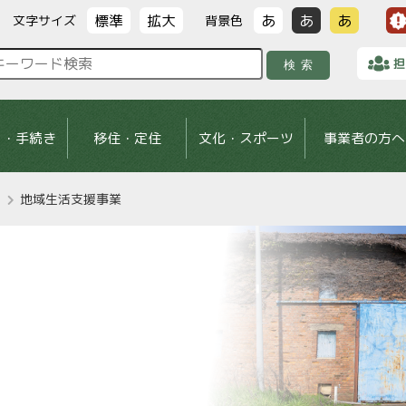
標準
拡大
あ
あ
あ
文字サイズ
背景色
担
検索
し・手続き
移住・定住
文化・スポーツ
事業者の方へ
地域生活支援事業