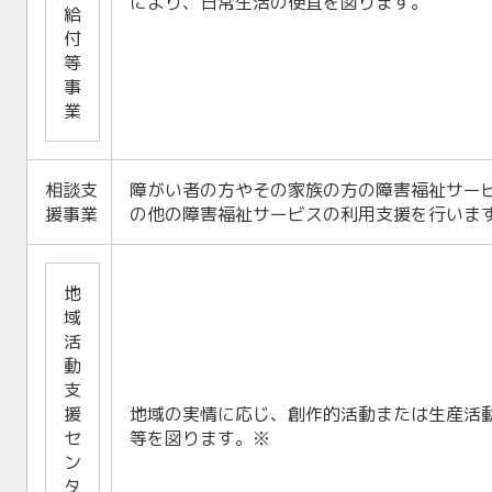
により、日常生活の便宜を図ります。
給
付
等
事
業
相談支
障がい者の方やその家族の方の障害福祉サー
援事業
の他の障害福祉サービスの利用支援を行いま
地
域
活
動
支
援
地域の実情に応じ、創作的活動または生産活
セ
等を図ります。※
ン
タ