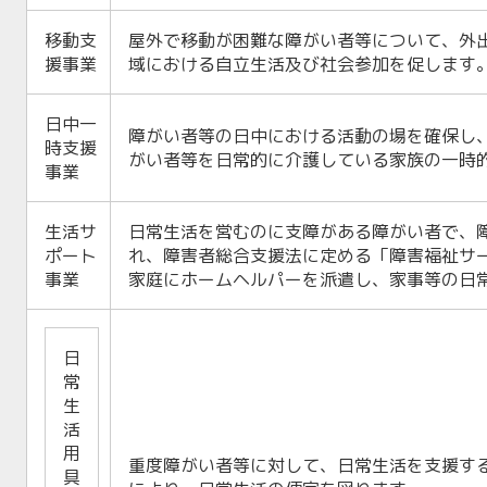
移動支
屋外で移動が困難な障がい者等について、外
援事業
域における自立生活及び社会参加を促します
日中一
障がい者等の日中における活動の場を確保し
時支援
がい者等を日常的に介護している家族の一時
事業
生活サ
日常生活を営むのに支障がある障がい者で、
ポート
れ、障害者総合支援法に定める「障害福祉サ
事業
家庭にホームヘルパーを派遣し、家事等の日
日
常
生
活
用
重度障がい者等に対して、日常生活を支援す
具