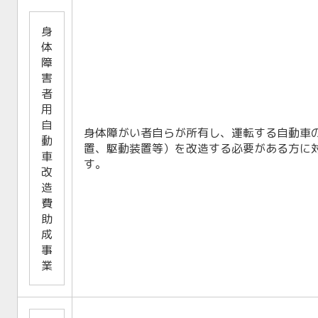
身
体
障
害
者
用
自
身体障がい者自らが所有し、運転する自動車
動
置、駆動装置等）を改造する必要がある方に
車
す。
改
造
費
助
成
事
業