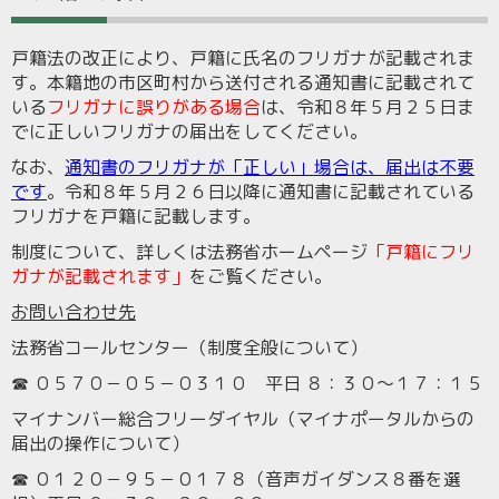
戸籍法の改正により、戸籍に氏名のフリガナが記載されま
す。本籍地の市区町村から送付される通知書に記載されて
いる
フリガナに誤りがある場合
は、令和８年５月２５日ま
でに正しいフリガナの届出をしてください。
なお、
通知書のフリガナが「正しい」場合は、届出は不要
です
。令和８年５月２６日以降に通知書に記載されている
フリガナを戸籍に記載します。
制度について、詳しくは法務省ホームページ
「戸籍にフリ
ガナが記載されます」
をご覧ください。
お問い合わせ先
法務省コールセンター（制度全般について）
☎
０５７０－０５－０３１０
平日 ８：３０～１７：１５
マイナンバー総合フリーダイヤル（マイナポータルからの
届出の操作について）
☎
０１２０－９５－０１７８
（音声ガイダンス８番を選