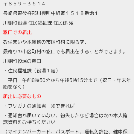
〒８５９－３６１４
長崎県東彼杵郡川棚町中組郷１５１８番地１
川棚町役場 住民福祉課 住民係 宛
窓口での届出
お住まいや本籍地の市区町村に限らず、
最寄りの市区町村の窓口でも届出をすることができます。
川棚町役場の窓口
・住民福祉課（役場１階）
平日 午前
8
時
30
分から午後
5
時
15
分まで（祝日・年末年
始を除く）
届出に必要なもの
・フリガナの通知書 ※できれば
・通知書が届いていない、紛失したなど場合は次の本人確
認資料をお持ちください
（マイナンバーカード、パスポート、運転免許証、健康保