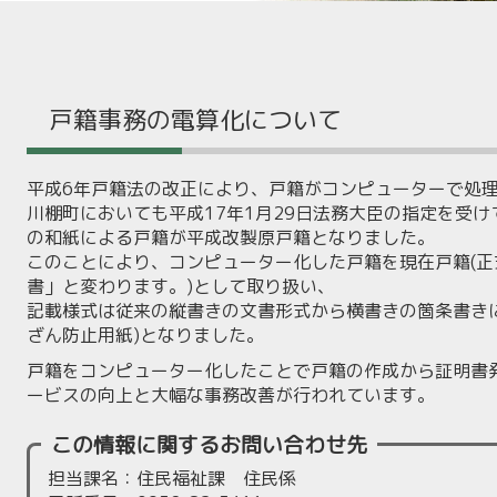
戸籍事務の電算化について
平成6年戸籍法の改正により、戸籍がコンピューターで処
川棚町においても平成17年1月29日法務大臣の指定を受
の和紙による戸籍が平成改製原戸籍となりました。
このことにより、コンピューター化した戸籍を現在戸籍(
書」と変わります。)として取り扱い、
記載様式は従来の縦書きの文書形式から横書きの箇条書きに
ざん防止用紙)となりました。
戸籍をコンピューター化したことで戸籍の作成から証明書
ービスの向上と大幅な事務改善が行われています。
この情報に関するお問い合わせ先
担当課名：住民福祉課 住民係