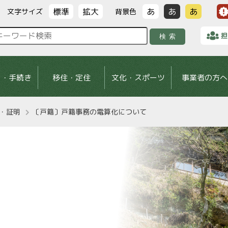
標準
拡大
あ
あ
あ
文字サイズ
背景色
担
検索
し・手続き
移住・定住
文化・スポーツ
事業者の方へ
・証明
〔戸籍〕戸籍事務の電算化について