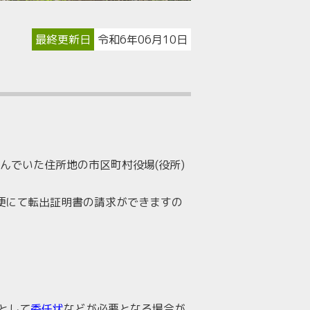
最終更新日
令和6年06月10日
んでいた住所地の市区町村役場(役所)
便にて転出証明書の請求ができますの
として
委任状
などが必要となる場合が