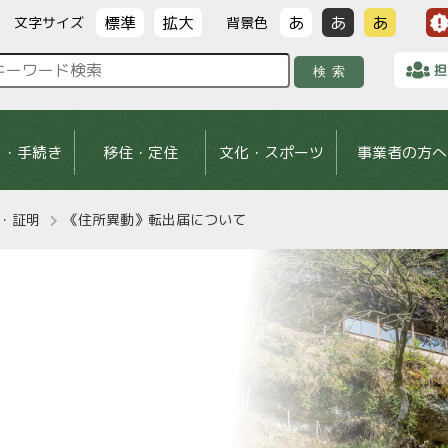
標準
拡大
あ
あ
あ
文字サイズ
背景色
担
検索
し・手続き
移住・定住
文化・スポーツ
事業者の方へ
・証明
《住所異動》転出届について