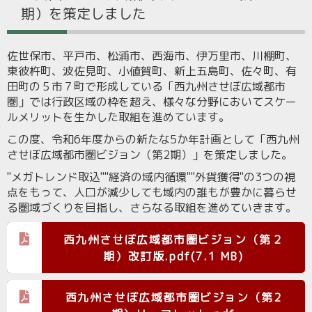
期）を策定しました
佐世保市、平戸市、松浦市、西海市、伊万里市、川棚町、
東彼杵町、波佐見町、小値賀町、新上五島町、佐々町、有
田町の５市７町で形成している「西九州させぼ広域都市
圏」では行政区域の枠を超え、様々な分野においてスケー
ルメリットを生かした取組を進めています。
この度、令和
6
年度からの新たな
5
か年計画として「西九州
させぼ広域都市圏ビジョン（第
2
期）」を策定しました。
"メガトレンド取込
""
経済の域内循環
""
外貨獲得
"
の
3
つの視
点をもって、人口が減少しても域内の誰もが豊かに暮らせ
る圏域づくりを目指し、さらなる取組を進めていきます。
西九州させぼ広域都市圏ビジョン（第２
期）改訂版.pdf(7.1 MB)
西九州させぼ広域都市圏ビジョン（第2