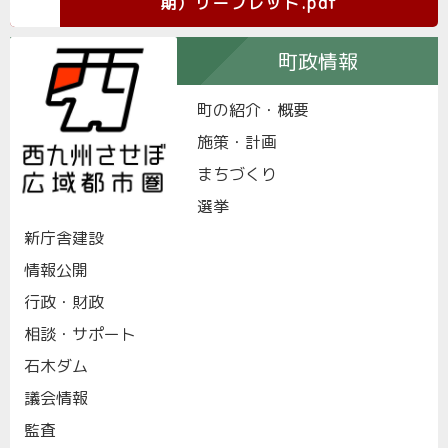
期）リーフレット.pdf
町政情報
町の紹介・概要
施策・計画
まちづくり
選挙
新庁舎建設
情報公開
行政・財政
相談・サポート
石木ダム
議会情報
監査