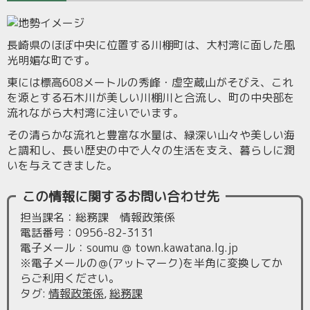
長崎県のほぼ中央に位置する川棚町は、大村湾に面した風
光明媚な町です。
東には標高608メートルの秀峰・虚空蔵山がそびえ、これ
を源とする石木川が美しい川棚川と合流し、町の中央部を
流れながら大村湾に注いでいます。
その清らかな流れと豊富な水量は、緑深い山々や美しい海
と調和し、長い歴史の中で人々の生活を支え、暮らしに潤
いを与えてきました。
この情報に関するお問い合わせ先
担当課名：総務課 情報政策係
電話番号：0956-82-3131
電子メール：soumu ＠ town.kawatana.lg.jp
※電子メールの＠(アットマーク)を半角に変換してか
らご利用ください。
タグ
:
情報政策係
,
総務課