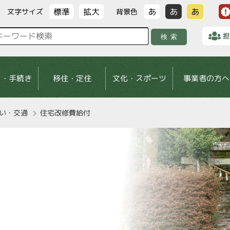
標準
拡大
あ
あ
あ
文字サイズ
背景色
担
検索
し・手続き
移住・定住
文化・スポーツ
事業者の方へ
い・交通
住宅改修費給付