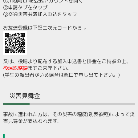
①川棚町LINE公式アカウントを開く
②申請タブをタップ
③交通災害共済加入申込をタップ
お友達登録は下記二次元コードから ↓
又は、役場より配布する加入申込書と掛金をご持参の上、
役場総務課
までご来庁下さい。
(学生の転出者がいる場合は窓口で申し出て下さい。)
災害見舞金
事故に遭われた方は、その災害の程度(別表参照)によって災
害見舞金が支払われます。