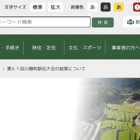
標準
拡大
あ
あ
あ
文字サイズ
背景色
担
検索
し・手続き
移住・定住
文化・スポーツ
事業者の方へ
第６１回川棚町駅伝大会の結果について