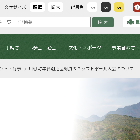
標準
拡大
あ
あ
あ
文字サイズ
背景色
担
検索
し・手続き
移住・定住
文化・スポーツ
事業者の方へ
ント・行事
川棚町年齢別地区対抗ＳＰソフトボール大会について