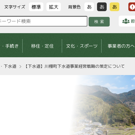
標準
拡大
あ
あ
あ
文字サイズ
背景色
担
検索
し・手続き
移住・定住
文化・スポーツ
事業者の方へ
・下水道
【下水道】川棚町下水道事業経営戦略の策定について