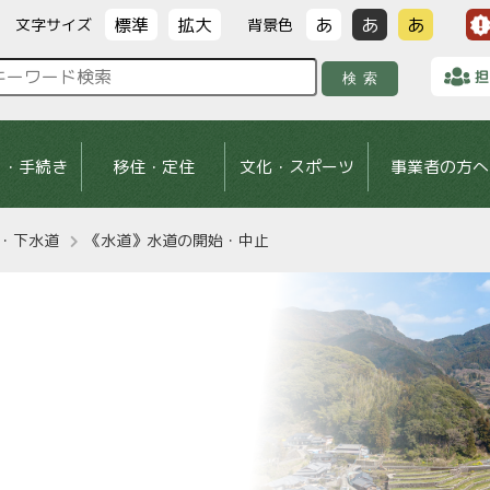
標準
拡大
あ
あ
あ
文字サイズ
背景色
担
検索
し・手続き
移住・定住
文化・スポーツ
事業者の方へ
・下水道
《水道》水道の開始・中止